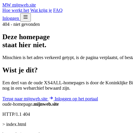
MW
mijnweb
.site
Hoe werkt het
Wat krijg je
FAQ
Inloggen
404 - niet gevonden
Deze homepage
staat hier niet.
Misschien is het adres verkeerd getypt, is de pagina verplaatst, of be
Wist je dit?
Een deel van de oude XS4ALL-homepages is door de Koninklijke Bib
nog in een webarchief bewaard zijn.
Terug naar mijnweb.site
Inloggen op het portaal
oude-homepage
.mijnweb.site
HTTP/1.1 404
> index.html